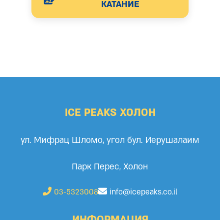
КАТАНИЕ
ICE PEAKS ХОЛОН
ул. Мифрац Шломо, угол бул. Иерушалаим
Парк Перес, Холон
03-5323008
info@icepeaks.co.il
ИНФОРМАЦИЯ